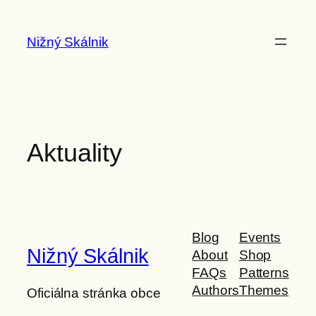
Prejsť
na
Nižný Skálnik
obsah
Aktuality
Blog
Events
Nižný Skálnik
About
Shop
FAQs
Patterns
Authors
Themes
Oficiálna stránka obce