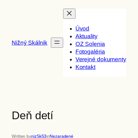
Prejsť
na
obsah
Úvod
Aktuality
Nižný Skálnik
OZ Solenia
Fotogaléria
Verejné dokumenty
Kontakt
Deň detí
Written by
nizSk53
in
Nezaradené